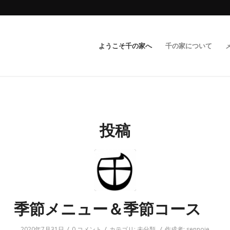
ようこそ千の家へ
千の家について
投稿
季節メニュー＆季節コース
/
/
/
2020年7月31日
0 コメント
カテゴリ:
未分類
作成者:
sennoie